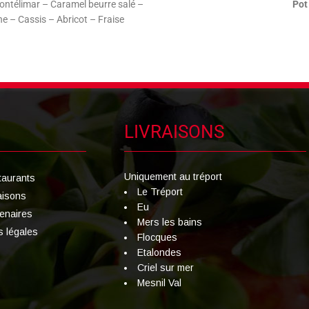
ontélimar – Caramel beurre salé –
Pot 
e – Cassis – Abricot – Fraise
LIVRAISONS
Uniquement au tréport
taurants
Le Tréport
aisons
Eu
tenaires
Mers les bains
s légales
Flocques
Etalondes
Criel sur mer
Mesnil Val