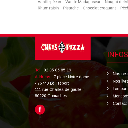
Vanille pécan – Vanille Madagascar – Nougat de M
Rhum raisin – Pistache – Chocolat craquant – Pêch
INFOS
Tel :
02 35 86 85 19
Nos res
Address :
7 place Notre dame
Nos livr
- 76740 Le Tréport
Les par
111 rue Charles de gaulle -
80220 Gamaches
Mention
Contact