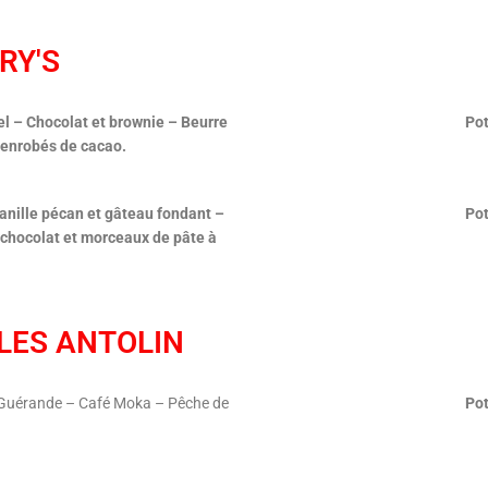
RY'S
mel – Chocolat et brownie – Beurre
Pot
enrobés de cacao.
Vanille pécan et gâteau fondant –
Pot
 chocolat et morceaux de pâte à
LES ANTOLIN
é Guérande – Café Moka – Pêche de
Pot