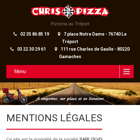
Pizzeria au Tréport
02 35 86 85 19
7 place Notre Dame - 76740 Le
Tréport
03 22 30 29 61
111 rue Charles de Gaulle - 80220
Gamaches
Menu
MENTIONS LÉGALES
Ce site est la propriété de la société
SARL DLVG
.