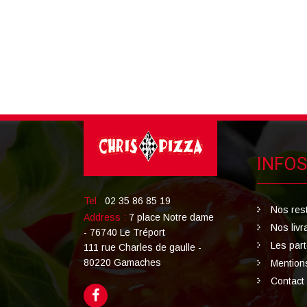
INFOS
Tel :
02 35 86 85 19
Nos res
Address :
7 place Notre dame
Nos livr
- 76740 Le Tréport
Les par
111 rue Charles de gaulle -
80220 Gamaches
Mention
Contact