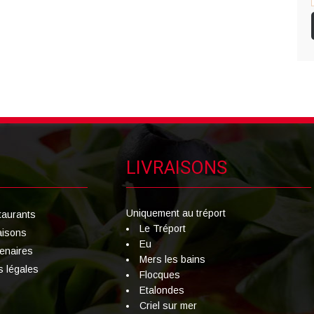
LIVRAISONS
Uniquement au tréport
taurants
Le Tréport
aisons
Eu
tenaires
Mers les bains
s légales
Flocques
Etalondes
Criel sur mer