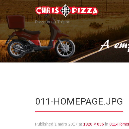
Pizzeria au Tréport
011-HOMEPAGE.JPG
Published
1 mars 2017
at
1920 × 636
in
011-Home